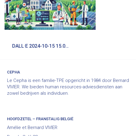
Bericht
DALL·E 2024-10-15 15.09.19 – An illustration showing trending careers in Belgium_ a technology expert working on AI ethics, a healthcare worker caring for patients, a construction
navigatie
CEPHA
Le Cepha is een familie-TPE opgericht in 1984 door Bernard
VIVIER. We bieden human resources-adviesdiensten aan
zowel bedrijven als individuen.
HOOFDZETEL – FRANSTALIG BELGIË
Amélie et Bernard VIVIER