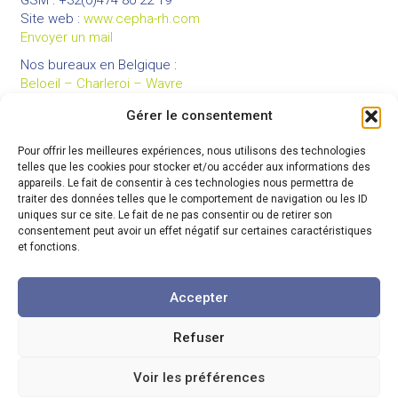
Site web :
www.cepha-rh.com
Envoyer un mail
Nos bureaux en Belgique :
Beloeil – Charleroi – Wavre
Gérer le consentement
Pour offrir les meilleures expériences, nous utilisons des technologies
LIENS UTILES
telles que les cookies pour stocker et/ou accéder aux informations des
Mentions légales
appareils. Le fait de consentir à ces technologies nous permettra de
traiter des données telles que le comportement de navigation ou les ID
Conditions générales de vente
uniques sur ce site. Le fait de ne pas consentir ou de retirer son
Politique de confidentialité
consentement peut avoir un effet négatif sur certaines caractéristiques
et fonctions.
Partenaires
Code de déontologie
Accepter
Refuser
© 2026 Cepha
-
Tous droits réservés
Voir les préférences