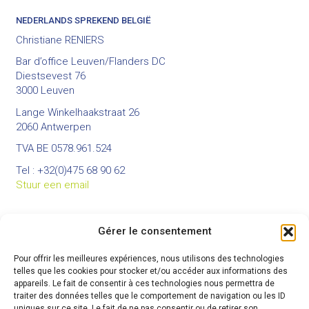
NEDERLANDS SPREKEND BELGIË
Christiane RENIERS
Bar d’office Leuven/Flanders DC
Diestsevest 76
3000 Leuven
Lange Winkelhaakstraat 26
2060 Antwerpen
TVA BE 0578.961.524
Tel : +32(0)475 68 90 62
Stuur een email
Gérer le consentement
BUREAUX
Pour offrir les meilleures expériences, nous utilisons des technologies
Bureau principal :
telles que les cookies pour stocker et/ou accéder aux informations des
Rue du Colâ 82 à 7973 Beloeil
appareils. Le fait de consentir à ces technologies nous permettra de
GSM : +32(0)474 80 22 19
traiter des données telles que le comportement de navigation ou les ID
Site web :
www.cepha-rh.com
uniques sur ce site. Le fait de ne pas consentir ou de retirer son