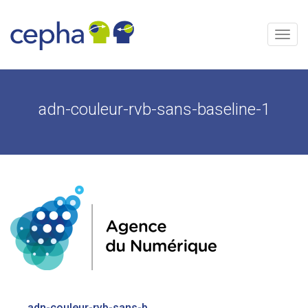
Skip
to
content
Menu
adn-couleur-rvb-sans-baseline-1
Bericht
adn-couleur-rvb-sans-baseline-1