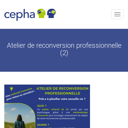
Skip
to
content
Menu
Atelier de reconversion professionnelle
(2)