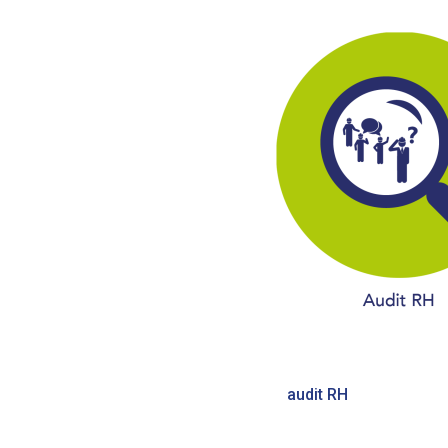
Bericht
audit RH
navigatie