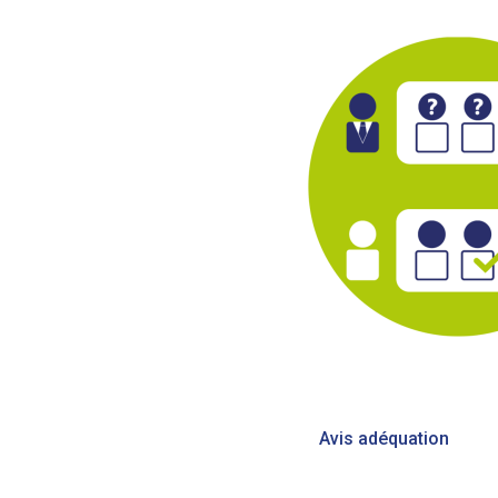
Bericht
Avis adéquation
navigatie