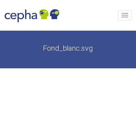
Skip
to
content
Menu
Fond_blanc.svg