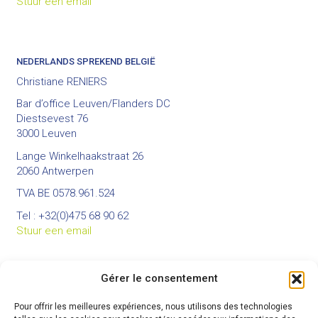
Stuur een email
NEDERLANDS SPREKEND BELGIË
Christiane RENIERS
Bar d’office Leuven/Flanders DC
Diestsevest 76
3000 Leuven
Lange Winkelhaakstraat 26
2060 Antwerpen
TVA BE 0578.961.524
Tel : +32(0)475 68 90 62
Stuur een email
Gérer le consentement
BUREAUX
Pour offrir les meilleures expériences, nous utilisons des technologies
Bureau principal :