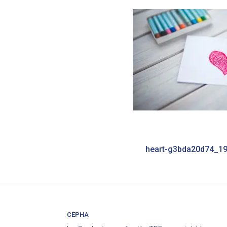
Bericht
heart-g3bda20d74_1
navigatie
CEPHA