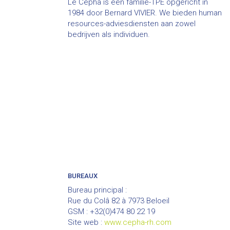
Le Cepha is een familie-TPE opgericht in
1984 door Bernard VIVIER. We bieden human
resources-adviesdiensten aan zowel
bedrijven als individuen.
BUREAUX
Bureau principal :
Rue du Colâ 82 à 7973 Beloeil
GSM : +32(0)474 80 22 19
Site web :
www.cepha-rh.com