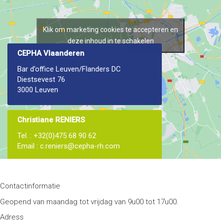
Klik om marketing cookies te accepteren en
deze inhoud in te schakelen
CEPHA Vlaanderen
Bar d’office Leuven/Flanders DC
Diestsevest 76
3000 Leuven
Christiane RENIERS
Tel. : +32(0)475 68 90 62
Email : c.reniers@cepha-rh.com
Contactinformatie
Geopend van maandag tot vrijdag van 9u00 tot 17u00.
Adress