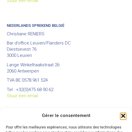
Stuur een email
NEDERLANDS SPREKEND BELGIË
Christiane RENIERS
Bar d’office Leuven/Flanders DC
Diestsevest 76
3000 Leuven
Lange Winkelhaakstraat 26
2060 Antwerpen
TVA BE 0578.961.524
Tel : +32(0)475 68 90 62
Stuur een email
Gérer le consentement
BUREAUX
Pour offrir les meilleures expériences, nous utilisons des technologies
Bureau principal :