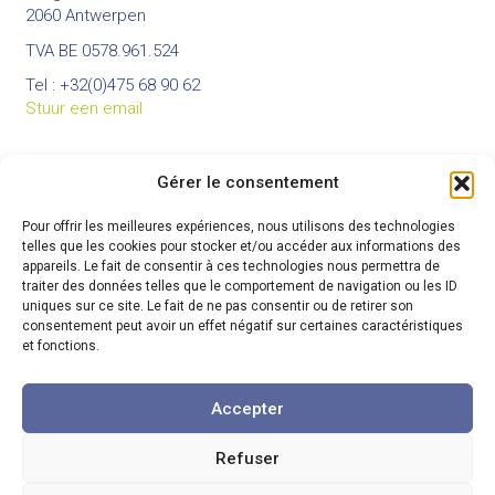
2060 Antwerpen
TVA BE 0578.961.524
Tel : +32(0)475 68 90 62
Stuur een email
Gérer le consentement
BUREAUX
Pour offrir les meilleures expériences, nous utilisons des technologies
Bureau principal :
telles que les cookies pour stocker et/ou accéder aux informations des
Rue du Colâ 82 à 7973 Beloeil
appareils. Le fait de consentir à ces technologies nous permettra de
GSM : +32(0)474 80 22 19
traiter des données telles que le comportement de navigation ou les ID
Site web :
www.cepha-rh.com
uniques sur ce site. Le fait de ne pas consentir ou de retirer son
Envoyer un mail
consentement peut avoir un effet négatif sur certaines caractéristiques
et fonctions.
Nos bureaux en Belgique :
Beloeil – Charleroi – Wavre
Accepter
Refuser
© 2026 Cepha
-
All Rights Reserved