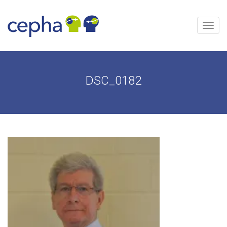
Skip
to
content
Menu
DSC_0182