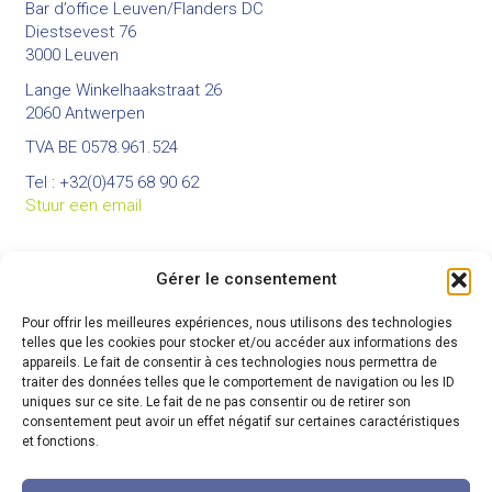
Bar d’office Leuven/Flanders DC
Diestsevest 76
3000 Leuven
Lange Winkelhaakstraat 26
2060 Antwerpen
TVA BE 0578.961.524
Tel : +32(0)475 68 90 62
Stuur een email
Gérer le consentement
BUREAUX
Pour offrir les meilleures expériences, nous utilisons des technologies
Bureau principal :
telles que les cookies pour stocker et/ou accéder aux informations des
Rue du Colâ 82 à 7973 Beloeil
appareils. Le fait de consentir à ces technologies nous permettra de
GSM : +32(0)474 80 22 19
traiter des données telles que le comportement de navigation ou les ID
Site web :
www.cepha-rh.com
uniques sur ce site. Le fait de ne pas consentir ou de retirer son
Envoyer un mail
consentement peut avoir un effet négatif sur certaines caractéristiques
et fonctions.
Nos bureaux en Belgique :
Beloeil – Charleroi – Wavre