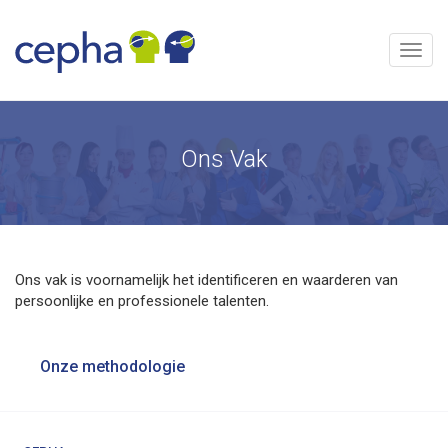
Skip
to
content
Menu
Ons Vak
Ons vak is voornamelijk het identificeren en waarderen van
persoonlijke en professionele talenten.
Bericht
Onze methodologie
navigatie