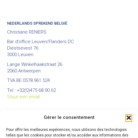
NEDERLANDS SPREKEND BELGIË
Christiane RENIERS
Bar d’office Leuven/Flanders DC
Diestsevest 76
3000 Leuven
Lange Winkelhaakstraat 26
2060 Antwerpen
TVA BE 0578.961.524
Tel : +32(0)475 68 90 62
Stuur een email
Gérer le consentement
BUREAUX
Pour offrir les meilleures expériences, nous utilisons des technologies
Bureau principal :
telles que les cookies pour stocker et/ou accéder aux informations des
Rue du Colâ 82 à 7973 Beloeil