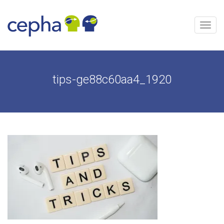
Skip
to
content
Menu
tips-ge88c60aa4_1920