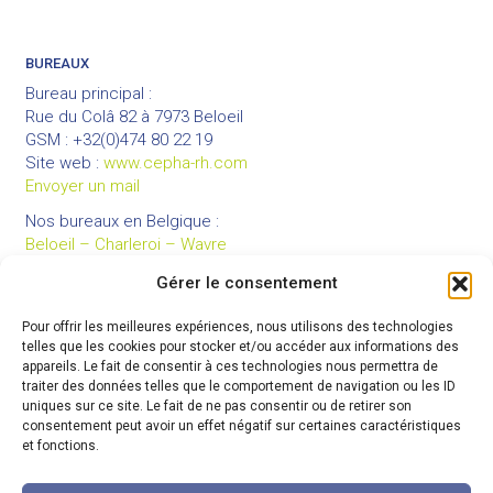
BUREAUX
Bureau principal :
Rue du Colâ 82 à 7973 Beloeil
GSM : +32(0)474 80 22 19
Site web :
www.cepha-rh.com
Envoyer un mail
Nos bureaux en Belgique :
Beloeil – Charleroi – Wavre
Gérer le consentement
Pour offrir les meilleures expériences, nous utilisons des technologies
LIENS UTILES
telles que les cookies pour stocker et/ou accéder aux informations des
Mentions légales
appareils. Le fait de consentir à ces technologies nous permettra de
traiter des données telles que le comportement de navigation ou les ID
Conditions générales de vente
uniques sur ce site. Le fait de ne pas consentir ou de retirer son
Politique de confidentialité
consentement peut avoir un effet négatif sur certaines caractéristiques
et fonctions.
Partenaires
Code de déontologie