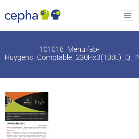
Aller
au
contenu
Menu
101018_Menuifab-
Huygens_Comptable_230Hx3(108L)_Q_I