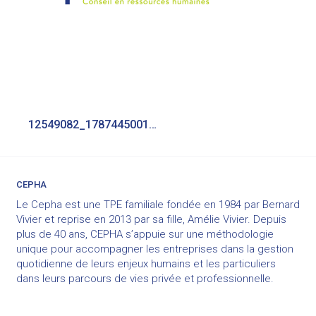
Navigation
12549082_1787445001482828_517501795286682056_n
de
l’article
CEPHA
Le Cepha est une TPE familiale fondée en 1984 par Bernard
Vivier et reprise en 2013 par sa fille, Amélie Vivier. Depuis
plus de 40 ans, CEPHA s’appuie sur une méthodologie
unique pour accompagner les entreprises dans la gestion
quotidienne de leurs enjeux humains et les particuliers
dans leurs parcours de vies privée et professionnelle.