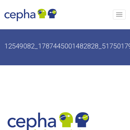
Aller
au
contenu
Menu
12549082_1787445001482828_5175017