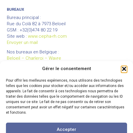
BUREAUX
Bureau principal :
Rue du Colâ 82 à 7973 Beloeil
GSM : +32(0)474 80 22 19
Site web :
www.cepha-rh.com
Envoyer un mail
Nos bureaux en Belgique :
Beloeil – Charleroi – Wavre
Gérer le consentement
Pour offrir les meilleures expériences, nous utilisons des technologies
LIENS UTILES
telles que les cookies pour stocker et/ou accéder aux informations des
Mentions légales
appareils. Le fait de consentir à ces technologies nous permettra de
traiter des données telles que le comportement de navigation ou les ID
Conditions générales de vente
uniques sur ce site. Le fait de ne pas consentir ou de retirer son
Politique de confidentialité
consentement peut avoir un effet négatif sur certaines caractéristiques
et fonctions.
Partenaires
Code de déontologie
Accepter