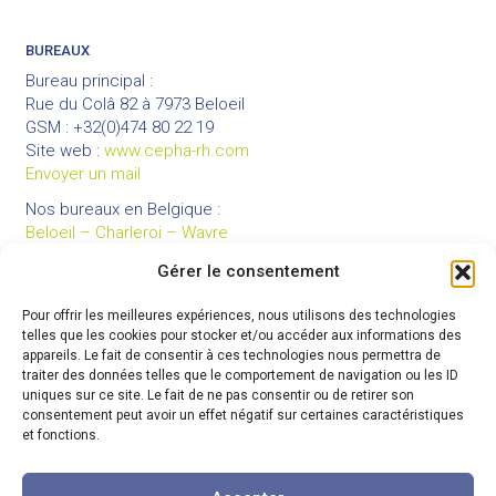
BUREAUX
Bureau principal :
Rue du Colâ 82 à 7973 Beloeil
GSM : +32(0)474 80 22 19
Site web :
www.cepha-rh.com
Envoyer un mail
Nos bureaux en Belgique :
Beloeil – Charleroi – Wavre
Gérer le consentement
Pour offrir les meilleures expériences, nous utilisons des technologies
LIENS UTILES
telles que les cookies pour stocker et/ou accéder aux informations des
Mentions légales
appareils. Le fait de consentir à ces technologies nous permettra de
traiter des données telles que le comportement de navigation ou les ID
Conditions générales de vente
uniques sur ce site. Le fait de ne pas consentir ou de retirer son
Politique de confidentialité
consentement peut avoir un effet négatif sur certaines caractéristiques
et fonctions.
Partenaires
Code de déontologie