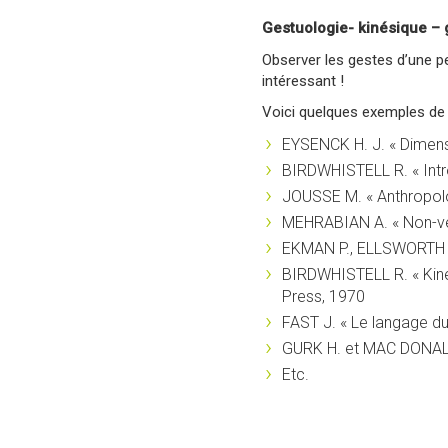
Gestuologie- kinésique – 
Observer les gestes d’une p
intéressant !
Voici quelques exemples de c
EYSENCK H. J. « Dimens
BIRDWHISTELL R. « Introd
JOUSSE M. « Anthropolo
MEHRABIAN A. « Non-ver
EKMAN P., ELLSWORTH P
BIRDWHISTELL R. « Kine
Press, 1970
FAST J. « Le langage du
GURK H. et MAC DONALD 
Etc.