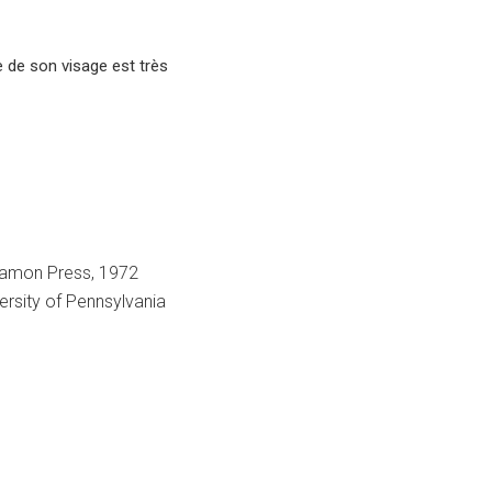
 de son visage est très
gamon Press, 1972
rsity of Pennsylvania