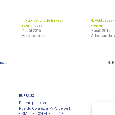
4. Publications de travaux
4. Publicaties
scientifiques
werken
7 août 2015
7 août 2015
Article similaire
Article similair
5. Prosopologie (expressions faciales)
BUREAUX
Bureau principal :
Rue du Colâ 82 à 7973 Beloeil
GSM : +32(0)474 80 22 19