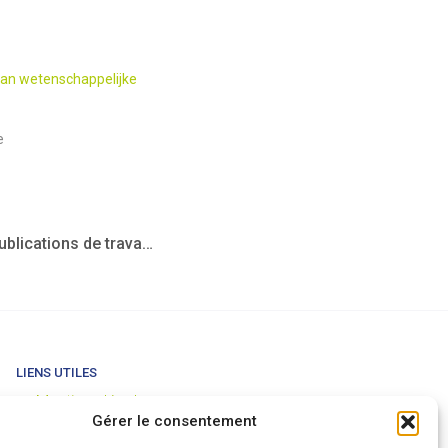
 van wetenschappelijke
e
4. Publications de travaux scientifiques
LIENS UTILES
Mentions légales
Gérer le consentement
Conditions générales de vente