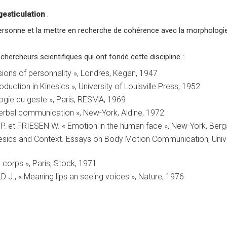
gesticulation
:
ersonne et la mettre en recherche de cohérence avec la morphologie
hercheurs scientifiques qui ont fondé cette discipline :
ions of personnality », Londres, Kegan, 1947
uction in Kinesics », University of Louisville Press, 1952
gie du geste », Paris, RESMA, 1969
bal communication », New-York, Aldine, 1972
. et FRIESEN W. « Emotion in the human face », New-York, Ber
sics and Context. Essays on Body Motion Communication, Unive
 corps », Paris, Stock, 1971
J., « Meaning lips an seeing voices », Nature, 1976