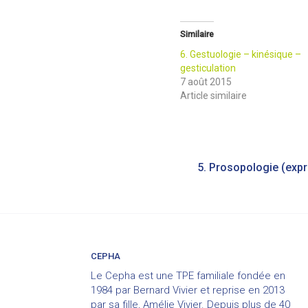
Similaire
6. Gestuologie – kinésique –
gesticulation
7 août 2015
Article similaire
Navigation
de
l’article
CEPHA
Le Cepha est une TPE familiale fondée en
1984 par Bernard Vivier et reprise en 2013
par sa fille, Amélie Vivier. Depuis plus de 40