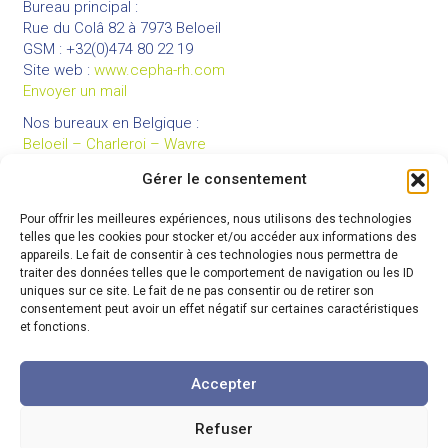
Bureau principal :
Rue du Colâ 82 à 7973 Beloeil
GSM : +32(0)474 80 22 19
Site web :
www.cepha-rh.com
Envoyer un mail
Nos bureaux en Belgique :
Beloeil – Charleroi – Wavre
Gérer le consentement
Pour offrir les meilleures expériences, nous utilisons des technologies
LIENS UTILES
telles que les cookies pour stocker et/ou accéder aux informations des
Mentions légales
appareils. Le fait de consentir à ces technologies nous permettra de
traiter des données telles que le comportement de navigation ou les ID
Conditions générales de vente
uniques sur ce site. Le fait de ne pas consentir ou de retirer son
Politique de confidentialité
consentement peut avoir un effet négatif sur certaines caractéristiques
et fonctions.
Partenaires
Code de déontologie
Accepter
Refuser