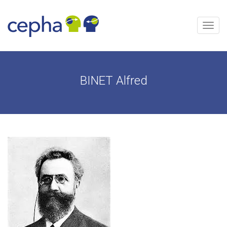
Aller
au
contenu
Menu
BINET Alfred