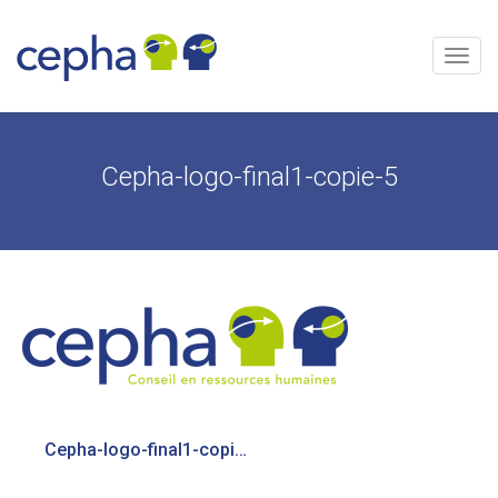
Aller
au
contenu
Menu
Cepha-logo-final1-copie-5
Navigation
Cepha-logo-final1-copie-5
de
l’article