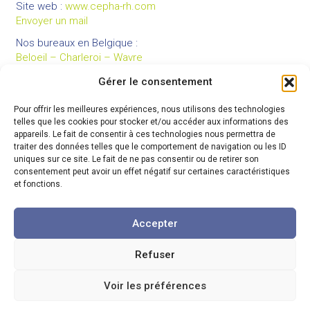
Site web :
www.cepha-rh.com
Envoyer un mail
Nos bureaux en Belgique :
Beloeil – Charleroi – Wavre
Gérer le consentement
Pour offrir les meilleures expériences, nous utilisons des technologies
LIENS UTILES
telles que les cookies pour stocker et/ou accéder aux informations des
Mentions légales
appareils. Le fait de consentir à ces technologies nous permettra de
traiter des données telles que le comportement de navigation ou les ID
Conditions générales de vente
uniques sur ce site. Le fait de ne pas consentir ou de retirer son
Politique de confidentialité
consentement peut avoir un effet négatif sur certaines caractéristiques
et fonctions.
Partenaires
Code de déontologie
Accepter
Refuser
© 2026 Cepha
-
Tous droits réservés
Voir les préférences
Contact