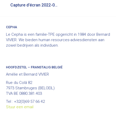
Bericht
Capture d’écran 2022-06-20 à 17.40.29
navigatie
CEPHA
Le Cepha is een familie-TPE opgericht in 1984 door Bernard
VIVIER. We bieden human resources-adviesdiensten aan
zowel bedrijven als individuen.
HOOFDZETEL – FRANSTALIG BELGIË
Amélie et Bernard VIVIER
Rue du Colâ 82
7973 Stambruges (BELOEIL)
TVA BE 0880.381.403
Tel : +32(0)69 57 66 42
Stuur een email