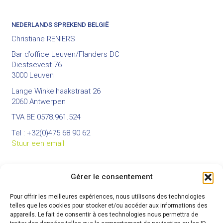
NEDERLANDS SPREKEND BELGIË
Christiane RENIERS
Bar d’office Leuven/Flanders DC
Diestsevest 76
3000 Leuven
Lange Winkelhaakstraat 26
2060 Antwerpen
TVA BE 0578.961.524
Tel : +32(0)475 68 90 62
Stuur een email
Gérer le consentement
BUREAUX
Pour offrir les meilleures expériences, nous utilisons des technologies
Bureau principal :
telles que les cookies pour stocker et/ou accéder aux informations des
Rue du Colâ 82 à 7973 Beloeil
appareils. Le fait de consentir à ces technologies nous permettra de
GSM : +32(0)474 80 22 19