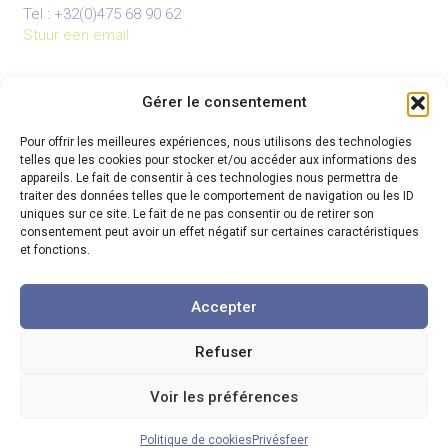
Tel : +32(0)475 68 90 62
Stuur een email
Gérer le consentement
BUREAUX
Pour offrir les meilleures expériences, nous utilisons des technologies
Bureau principal :
telles que les cookies pour stocker et/ou accéder aux informations des
Rue du Colâ 82 à 7973 Beloeil
appareils. Le fait de consentir à ces technologies nous permettra de
GSM : +32(0)474 80 22 19
traiter des données telles que le comportement de navigation ou les ID
Site web :
www.cepha-rh.com
uniques sur ce site. Le fait de ne pas consentir ou de retirer son
Envoyer un mail
consentement peut avoir un effet négatif sur certaines caractéristiques
et fonctions.
Nos bureaux en Belgique :
Beloeil – Charleroi – Wavre
Accepter
Refuser
© 2026 Cepha
-
All Rights Reserved
Voir les préférences
Politique de cookies
Privésfeer