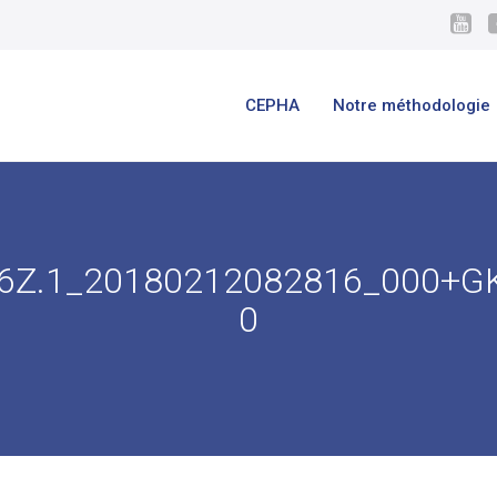
CEPHA
Notre méthodologie
6Z.1_20180212082816_000+G
0