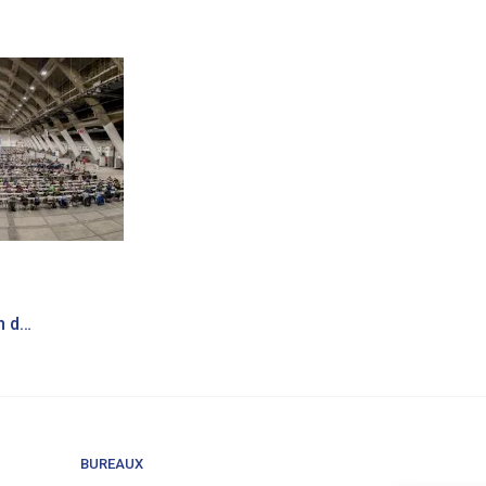
Particuliers | L’examen d’entrée en médecine : pas assez filtrant ?
BUREAUX