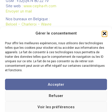
GSM : +32(0)474 80 22 19
Site web :
www.cepha-rh.com
Envoyer un mail
Nos bureaux en Belgique :
Beloeil – Charleroi – Wavre
Gérer le consentement
Pour offrir les meilleures expériences, nous utilisons des technologies
LIENS UTILES
telles que les cookies pour stocker et/ou accéder aux informations des
Mentions légales
appareils. Le fait de consentir à ces technologies nous permettra de
traiter des données telles que le comportement de navigation ou les ID
Conditions générales de vente
uniques sur ce site. Le fait de ne pas consentir ou de retirer son
Politique de confidentialité
consentement peut avoir un effet négatif sur certaines caractéristiques
et fonctions.
Partenaires
Code de déontologie
Accepter
Refuser
© 2026 Cepha
-
Tous droits réservés
Voir les préférences