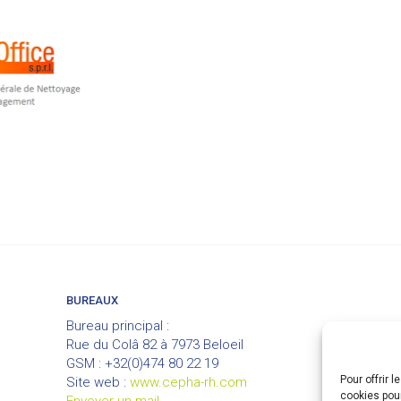
BUREAUX
Bureau principal :
Rue du Colâ 82 à 7973 Beloeil
GSM : +32(0)474 80 22 19
Pour offrir 
Site web :
www.cepha-rh.com
cookies pour
Envoyer un mail