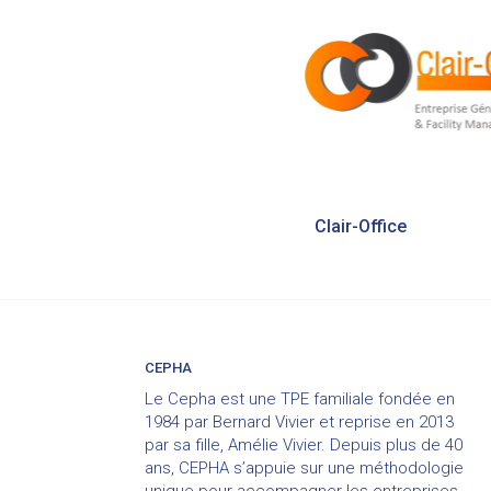
Navigation
Clair-Office
de
l’article
CEPHA
Le Cepha est une TPE familiale fondée en
1984 par Bernard Vivier et reprise en 2013
par sa fille, Amélie Vivier. Depuis plus de 40
ans, CEPHA s’appuie sur une méthodologie
unique pour accompagner les entreprises