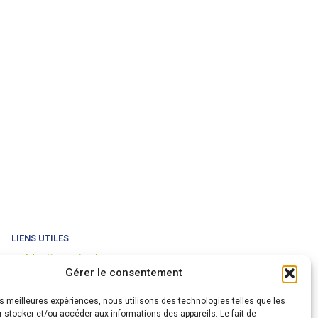
LIENS UTILES
Mentions légales
Gérer le consentement
Conditions générales de vente
Politique de confidentialité
les meilleures expériences, nous utilisons des technologies telles que les
Partenaires
 stocker et/ou accéder aux informations des appareils. Le fait de