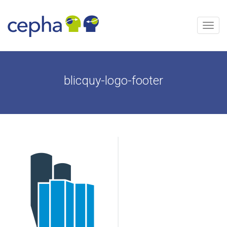
Aller
au
contenu
Menu
blicquy-logo-footer