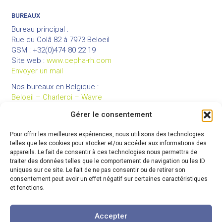
BUREAUX
Bureau principal :
Rue du Colâ 82 à 7973 Beloeil
GSM : +32(0)474 80 22 19
Site web :
www.cepha-rh.com
Envoyer un mail
Nos bureaux en Belgique :
Beloeil – Charleroi – Wavre
Gérer le consentement
Pour offrir les meilleures expériences, nous utilisons des technologies
LIENS UTILES
telles que les cookies pour stocker et/ou accéder aux informations des
Mentions légales
appareils. Le fait de consentir à ces technologies nous permettra de
traiter des données telles que le comportement de navigation ou les ID
Conditions générales de vente
uniques sur ce site. Le fait de ne pas consentir ou de retirer son
Politique de confidentialité
consentement peut avoir un effet négatif sur certaines caractéristiques
et fonctions.
Partenaires
Code de déontologie
Accepter