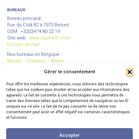
BUREAUX
Bureau principal :
Rue du Colâ 82 à 7973 Beloeil
GSM : +32(0)474 80 22 19
Site web :
www.cepha-rh.com
Envoyer un mail
Nos bureaux en Belgique :
Beloeil – Charleroi – Wavre
Gérer le consentement
Pour offrir les meilleures expériences, nous utilisons des technologies
LIENS UTILES
telles que les cookies pour stocker et/ou accéder aux informations des
Mentions légales
appareils. Le fait de consentir à ces technologies nous permettra de
traiter des données telles que le comportement de navigation ou les ID
Conditions générales de vente
uniques sur ce site. Le fait de ne pas consentir ou de retirer son
Politique de confidentialité
consentement peut avoir un effet négatif sur certaines caractéristiques
et fonctions.
Partenaires
Code de déontologie
Accepter