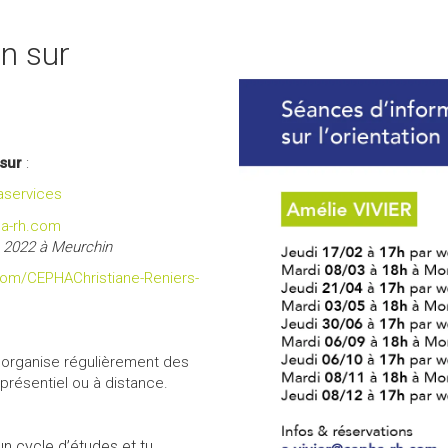
n sur
 sur
:
aservices
a-rh.com
e 2022 à Meurchin
om/CEPHAChristiane-Reniers-
rganise régulièrement des
 présentiel ou à distance.
n cycle d’études et tu