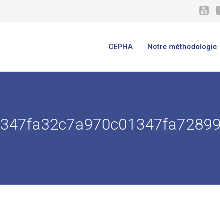
CEPHA
Notre méthodologie
347fa32c7a970c01347fa7289