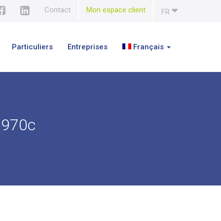
Contact
Mon espace client
FR
Particuliers
Entreprises
Français
9970c