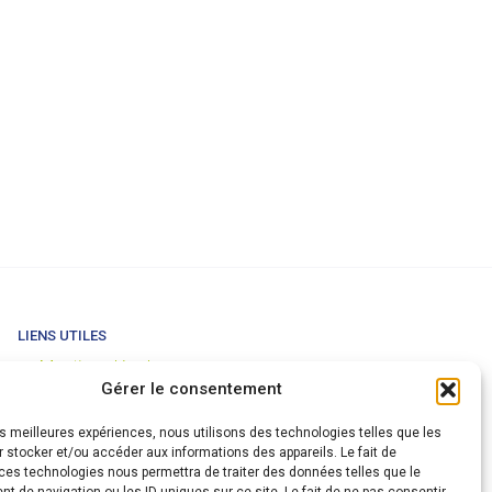
LIENS UTILES
Mentions légales
Gérer le consentement
Conditions générales de vente
Politique de confidentialité
les meilleures expériences, nous utilisons des technologies telles que les
Partenaires
 stocker et/ou accéder aux informations des appareils. Le fait de
ces technologies nous permettra de traiter des données telles que le
Code de déontologie