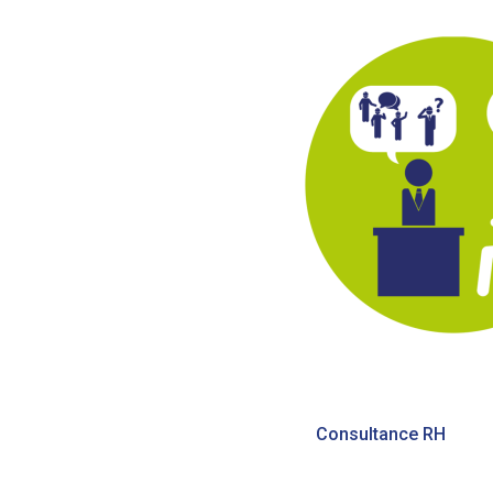
Navigation
Consultance RH
de