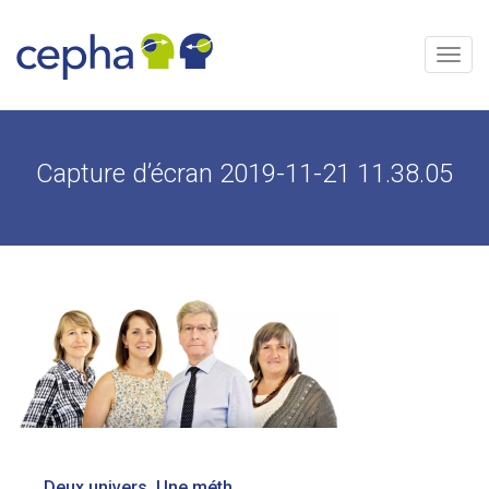
Aller
au
contenu
Menu
Capture d’écran 2019-11-21 11.38.05
Navigation
Deux univers. Une méthodologie unique.