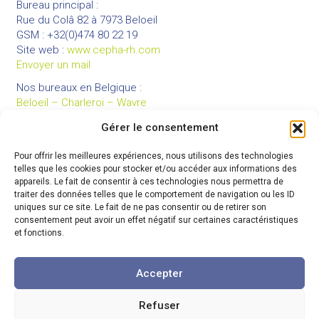
Bureau principal :
Rue du Colâ 82 à 7973 Beloeil
GSM : +32(0)474 80 22 19
Site web :
www.cepha-rh.com
Envoyer un mail
Nos bureaux en Belgique :
Beloeil – Charleroi – Wavre
Gérer le consentement
Pour offrir les meilleures expériences, nous utilisons des technologies
LIENS UTILES
telles que les cookies pour stocker et/ou accéder aux informations des
Mentions légales
appareils. Le fait de consentir à ces technologies nous permettra de
traiter des données telles que le comportement de navigation ou les ID
Conditions générales de vente
uniques sur ce site. Le fait de ne pas consentir ou de retirer son
Politique de confidentialité
consentement peut avoir un effet négatif sur certaines caractéristiques
et fonctions.
Partenaires
Code de déontologie
Accepter
Refuser