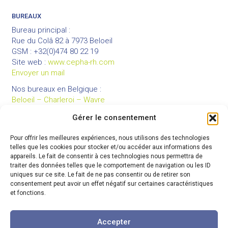
BUREAUX
Bureau principal :
Rue du Colâ 82 à 7973 Beloeil
GSM : +32(0)474 80 22 19
Site web :
www.cepha-rh.com
Envoyer un mail
Nos bureaux en Belgique :
Beloeil – Charleroi – Wavre
Gérer le consentement
Pour offrir les meilleures expériences, nous utilisons des technologies
LIENS UTILES
telles que les cookies pour stocker et/ou accéder aux informations des
Mentions légales
appareils. Le fait de consentir à ces technologies nous permettra de
traiter des données telles que le comportement de navigation ou les ID
Conditions générales de vente
uniques sur ce site. Le fait de ne pas consentir ou de retirer son
Politique de confidentialité
consentement peut avoir un effet négatif sur certaines caractéristiques
et fonctions.
Partenaires
Code de déontologie
Accepter