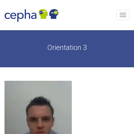
Aller
au
contenu
Menu
Orientation 3