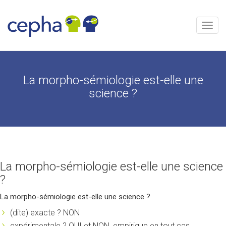
Aller
au
contenu
Menu
La morpho-sémiologie est-elle une
science ?
La morpho-sémiologie est-elle une science
?
La morpho-sémiologie est-elle une science ?
(dite) exacte ? NON
expérimentale ? OUI et NON, empirique en tout cas