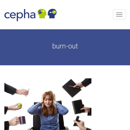
Aller
au
contenu
Menu
burn-out