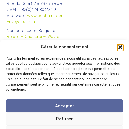
Rue du Colâ 82 à 7973 Beloeil
GSM : +32(0)474 80 22 19
Site web :
www.cepha-rh.com
Envoyer un mail
Nos bureaux en Belgique :
Beloeil – Charleroi – Wavre
Gérer le consentement
Pour offrir les meilleures expériences, nous utilisons des technologies
LIENS UTILES
telles que les cookies pour stocker et/ou accéder aux informations des
Mentions légales
appareils. Le fait de consentir à ces technologies nous permettra de
traiter des données telles que le comportement de navigation ou les ID
Conditions générales de vente
uniques sur ce site. Le fait de ne pas consentir ou de retirer son
Politique de confidentialité
consentement peut avoir un effet négatif sur certaines caractéristiques
et fonctions.
Partenaires
Code de déontologie
Accepter
Refuser
© 2026 Cepha
-
Tous droits réservés