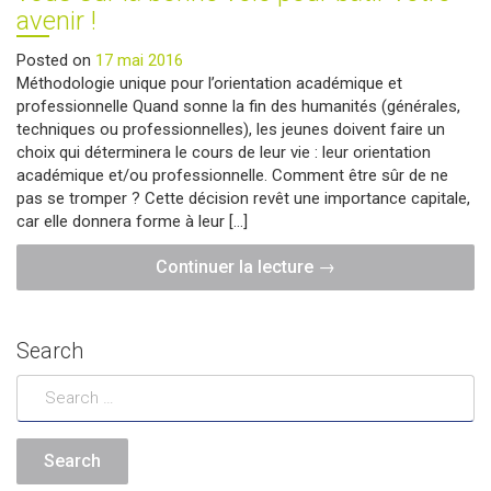
avenir !
Posted on
17 mai 2016
Méthodologie unique pour l’orientation académique et
professionnelle Quand sonne la fin des humanités (générales,
techniques ou professionnelles), les jeunes doivent faire un
choix qui déterminera le cours de leur vie : leur orientation
académique et/ou professionnelle. Comment être sûr de ne
pas se tromper ? Cette décision revêt une importance capitale,
car elle donnera forme à leur […]
"Particuliers
Continuer la lecture
→
|
Fin
d’humanités ?
Search
Orientez-
vous
sur
la
bonne
voie