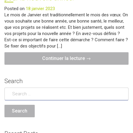
Posted on
18 janvier 2023
Le mois de Janvier est traditionnellement le mois des vœux. On
vous souhaite une bonne année, une bonne santé, le meilleur,
que vos projets se réalisent etc. Et bien justement, quels sont
vos projets pour la nouvelle année ? En avez-vous définis ?
Est-ce si important de faire cette démarche ? Comment faire ?
Se fixer des objectifs pour […]
"Trucs
Continuer la lecture
→
&
Astuces
:
Search
se
fixer
des
objectifs
pour
la
nouvelle
année."