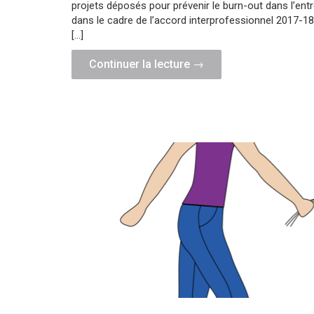
projets déposés pour prévenir le burn-out dans l’entre
dans le cadre de l’accord interprofessionnel 2017-18
[…]
"Entreprises
Continuer la lecture
→
|
Un
coup
de
pouce
du
Gouvernement
pour
prévenir
le
burn-
out
dans
votre
entreprise"