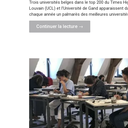
Trois universités belges dans le top 200 du Times Hi
Louvain (UCL) et l’Université de Gand apparaissent d
chaque année un palmarès des meilleures universités
"Particuliers
Continuer la lecture
→
|
TOP
10
des
meilleures
universités"