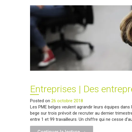
Entreprises | Des entrep
Posted on
26 octobre 2018
Les PME belges veulent agrandir leurs équipes dans 
bege sur trois prévoit de recruter au dernier trimes
entre 1 et 99 travailleurs. Un chiffre qui ne cesse d’
"Entreprises
Continuer la lecture
→