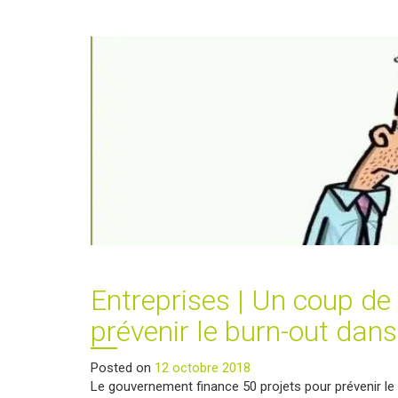
« élitisation »
du
métier
d’enseignant
?"
Entreprises | Un coup d
prévenir le burn-out dans
Posted on
12 octobre 2018
Le gouvernement finance 50 projets pour prévenir le