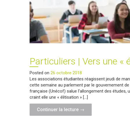
!"
Particuliers | Vers une « 
Posted on
26 octobre 2018
Les associations étudiantes réagissent jeudi de man
cette semaine au parlement par le gouvernement de l
française (Unécof) salue l’allongement des études, u
craint elle une « élitisation » […]
"Particuliers
Continuer la lecture
→
|
Vers
une