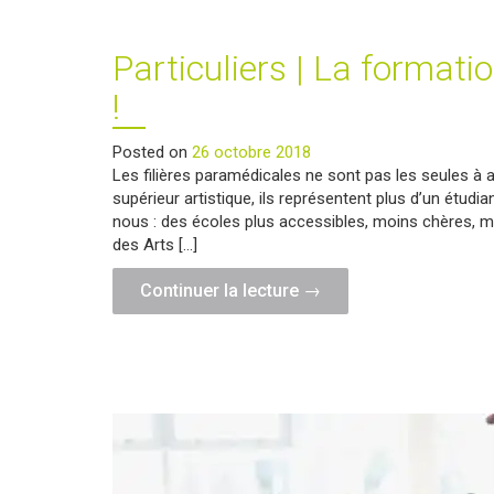
Particuliers | La formatio
!
Posted on
26 octobre 2018
Les filières paramédicales ne sont pas les seules à
supérieur artistique, ils représentent plus d’un étudi
nous : des écoles plus accessibles, moins chères, mai
des Arts […]
"Particuliers
Continuer la lecture
→
|
La
formation
artistique
belge
attire
les
français