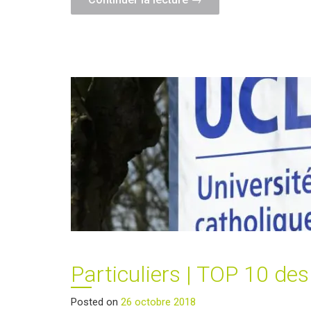
|
Des
entrepreneurs
ambitieux
!"
Particuliers | TOP 10 des
Posted on
26 octobre 2018