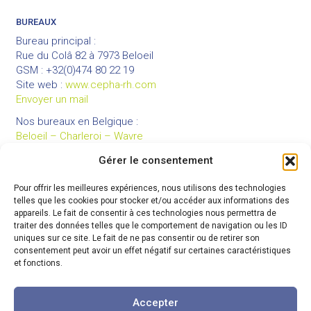
BUREAUX
Bureau principal :
Rue du Colâ 82 à 7973 Beloeil
GSM : +32(0)474 80 22 19
Site web :
www.cepha-rh.com
Envoyer un mail
Nos bureaux en Belgique :
Beloeil – Charleroi – Wavre
Gérer le consentement
Pour offrir les meilleures expériences, nous utilisons des technologies
LIENS UTILES
telles que les cookies pour stocker et/ou accéder aux informations des
Mentions légales
appareils. Le fait de consentir à ces technologies nous permettra de
traiter des données telles que le comportement de navigation ou les ID
Conditions générales de vente
uniques sur ce site. Le fait de ne pas consentir ou de retirer son
Politique de confidentialité
consentement peut avoir un effet négatif sur certaines caractéristiques
et fonctions.
Partenaires
Code de déontologie
Accepter