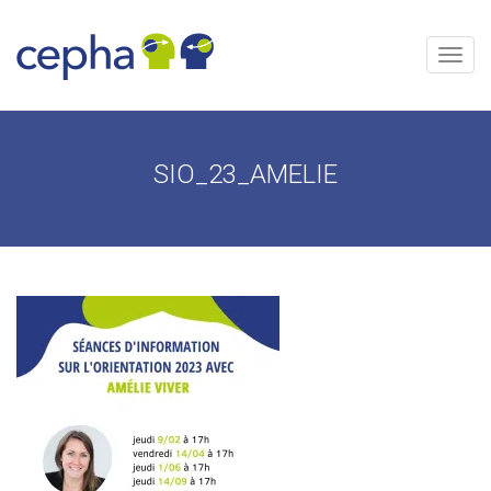
Aller
au
contenu
Menu
SIO_23_AMELIE