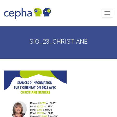
Aller
au
contenu
Menu
SIO_23_CHRISTIANE