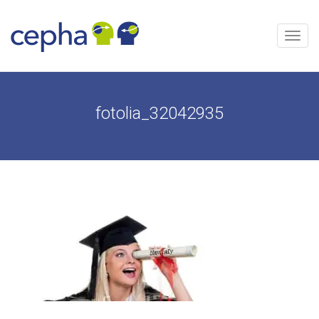
Aller
au
contenu
Menu
fotolia_32042935