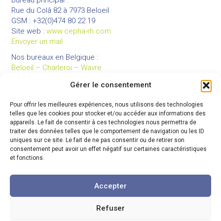
Bureau principal :
Rue du Colâ 82 à 7973 Beloeil
GSM : +32(0)474 80 22 19
Site web :
www.cepha-rh.com
Envoyer un mail
Nos bureaux en Belgique :
Beloeil – Charleroi – Wavre
Gérer le consentement
Pour offrir les meilleures expériences, nous utilisons des technologies
LIENS UTILES
telles que les cookies pour stocker et/ou accéder aux informations des
Mentions légales
appareils. Le fait de consentir à ces technologies nous permettra de
traiter des données telles que le comportement de navigation ou les ID
Conditions générales de vente
uniques sur ce site. Le fait de ne pas consentir ou de retirer son
Politique de confidentialité
consentement peut avoir un effet négatif sur certaines caractéristiques
et fonctions.
Partenaires
Code de déontologie
Accepter
Refuser