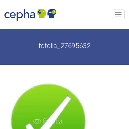
Aller
au
contenu
Menu
fotolia_27695632