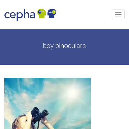
Aller
au
contenu
Menu
boy binoculars