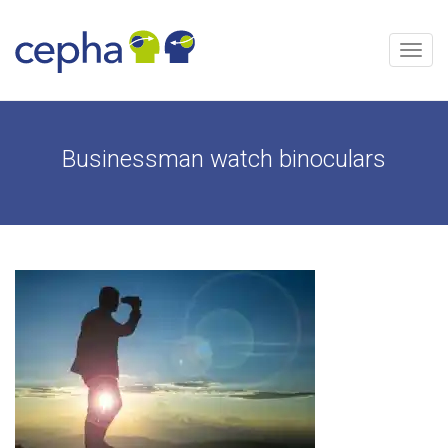
Aller
au
contenu
Menu
Businessman watch binoculars