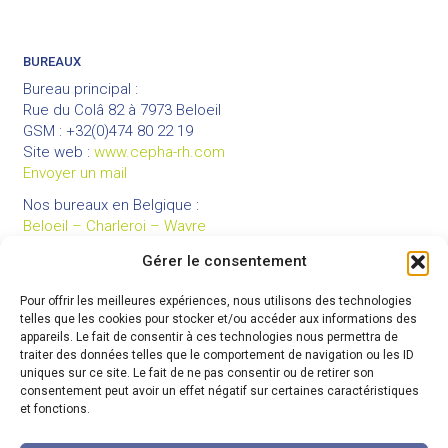
BUREAUX
Bureau principal :
Rue du Colâ 82 à 7973 Beloeil
GSM : +32(0)474 80 22 19
Site web :
www.cepha-rh.com
Envoyer un mail
Nos bureaux en Belgique :
Beloeil – Charleroi – Wavre
Gérer le consentement
Pour offrir les meilleures expériences, nous utilisons des technologies
LIENS UTILES
telles que les cookies pour stocker et/ou accéder aux informations des
Mentions légales
appareils. Le fait de consentir à ces technologies nous permettra de
traiter des données telles que le comportement de navigation ou les ID
Conditions générales de vente
uniques sur ce site. Le fait de ne pas consentir ou de retirer son
Politique de confidentialité
consentement peut avoir un effet négatif sur certaines caractéristiques
et fonctions.
Partenaires
Code de déontologie