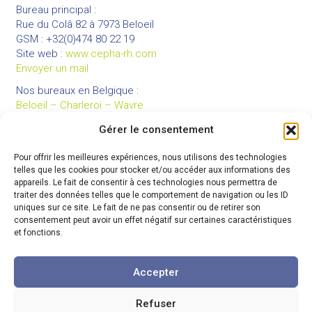
Bureau principal :
Rue du Colâ 82 à 7973 Beloeil
GSM : +32(0)474 80 22 19
Site web :
www.cepha-rh.com
Envoyer un mail
Nos bureaux en Belgique :
Beloeil – Charleroi – Wavre
Gérer le consentement
Pour offrir les meilleures expériences, nous utilisons des technologies
LIENS UTILES
telles que les cookies pour stocker et/ou accéder aux informations des
Mentions légales
appareils. Le fait de consentir à ces technologies nous permettra de
traiter des données telles que le comportement de navigation ou les ID
Conditions générales de vente
uniques sur ce site. Le fait de ne pas consentir ou de retirer son
Politique de confidentialité
consentement peut avoir un effet négatif sur certaines caractéristiques
et fonctions.
Partenaires
Code de déontologie
Accepter
Refuser