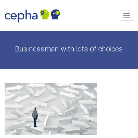
Aller
au
contenu
Menu
Businessman with lots of choices