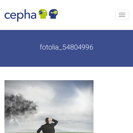
Aller
au
contenu
Menu
fotolia_54804996