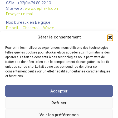
GSM : +32(0)474 80 22 19
Site web :
www.cepha-rh.com
Envoyer un mail
Nos bureaux en Belgique :
Beloeil – Charleroi – Wavre
Gérer le consentement
Pour offrir les meilleures expériences, nous utilisons des technologies
LIENS UTILES
telles que les cookies pour stocker et/ou accéder aux informations des
Mentions légales
appareils. Le fait de consentir à ces technologies nous permettra de
traiter des données telles que le comportement de navigation ou les ID
Conditions générales de vente
uniques sur ce site. Le fait de ne pas consentir ou de retirer son
Politique de confidentialité
consentement peut avoir un effet négatif sur certaines caractéristiques
et fonctions.
Partenaires
Code de déontologie
Accepter
Refuser
© 2026 Cepha
-
Tous droits réservés
Voir les préférences