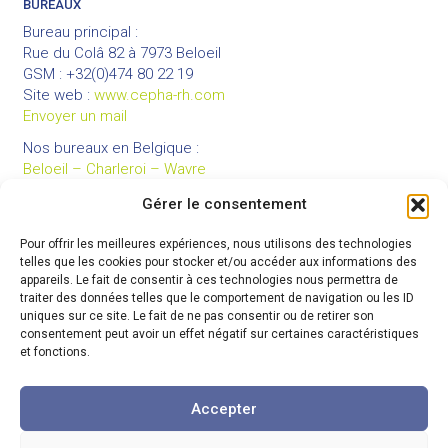
BUREAUX
Bureau principal :
Rue du Colâ 82 à 7973 Beloeil
GSM : +32(0)474 80 22 19
Site web :
www.cepha-rh.com
Envoyer un mail
Nos bureaux en Belgique :
Beloeil – Charleroi – Wavre
Gérer le consentement
Pour offrir les meilleures expériences, nous utilisons des technologies
LIENS UTILES
telles que les cookies pour stocker et/ou accéder aux informations des
Mentions légales
appareils. Le fait de consentir à ces technologies nous permettra de
traiter des données telles que le comportement de navigation ou les ID
Conditions générales de vente
uniques sur ce site. Le fait de ne pas consentir ou de retirer son
Politique de confidentialité
consentement peut avoir un effet négatif sur certaines caractéristiques
et fonctions.
Partenaires
Code de déontologie
Accepter